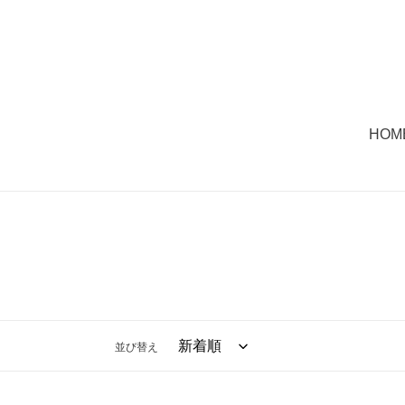
コ
ン
テ
ン
ツ
に
HOM
ス
キ
ッ
プ
す
る
並び替え