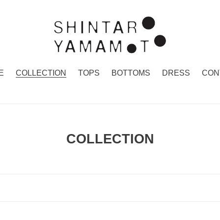
E
COLLECTION
TOPS
BOTTOMS
DRESS
CON
コ
COLLECTION
レ
ク
シ
ョ
ン