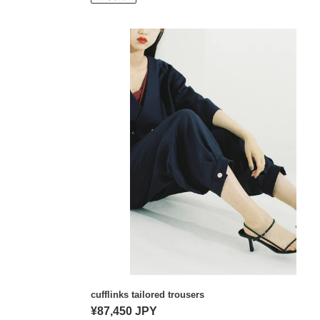
価
格
cufflinks
tailored
trousers
cufflinks tailored trousers
通
¥87,450 JPY