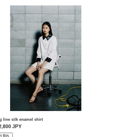
g
e
k
amel
rt
g line silk enamel shirt
2,800 JPY
り切れ