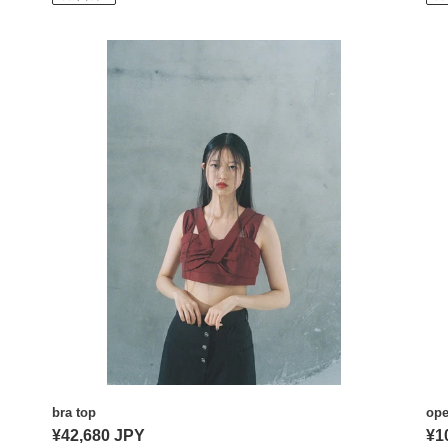
価
価
格
格
bra
op
top
ba
col
jac
bra top
ope
通
¥42,680 JPY
通
¥1