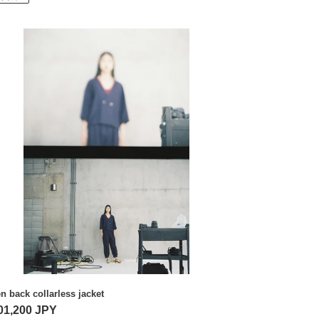
en
ck
larless
ket
n back collarless jacket
01,200 JPY