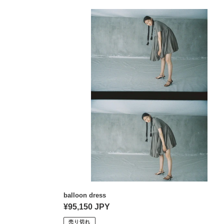
balloon
dress
balloon dress
通
¥95,150 JPY
常
売り切れ