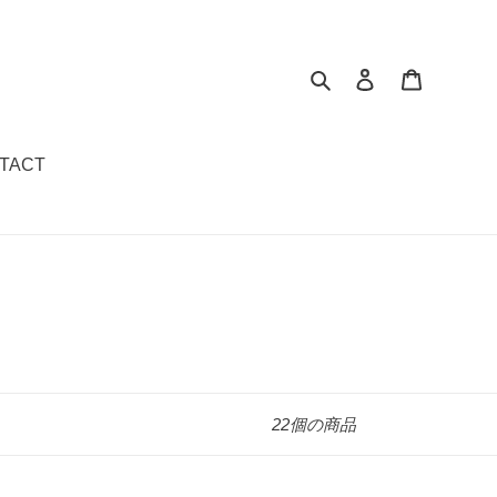
検索
ログイン
カート
TACT
22個の商品