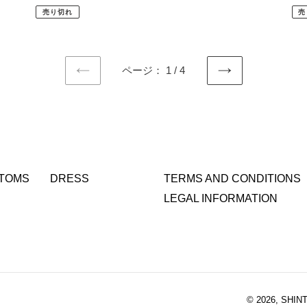
常
常
売り切れ
売
価
価
格
格
ページ： 1 / 4
前
次
の
の
ペ
ペ
ー
ー
ジ
ジ
TOMS
DRESS
TERMS AND CONDITIONS
LEGAL INFORMATION
© 2026,
SHIN