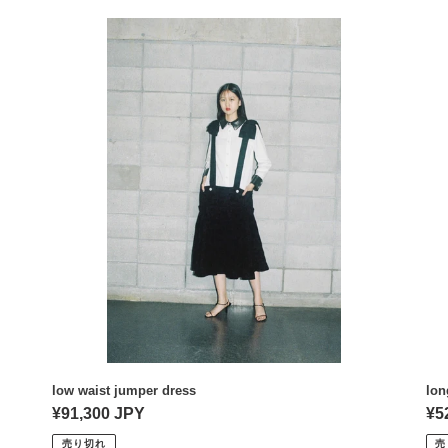
:
low
lon
waist
lin
jumper
sil
dress
en
shi
low waist jumper dress
lon
通
¥91,300 JPY
通
¥5
常
常
売り切れ
売