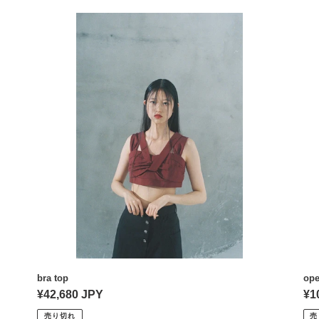
:
bra
op
top
ba
col
jac
bra top
ope
通
¥42,680 JPY
通
¥1
常
常
売り切れ
売