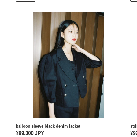
価
価
格
格
balloon
str
sleeve
sho
black
jac
denim
jacket
balloon sleeve black denim jacket
str
通
¥69,300 JPY
通
¥9