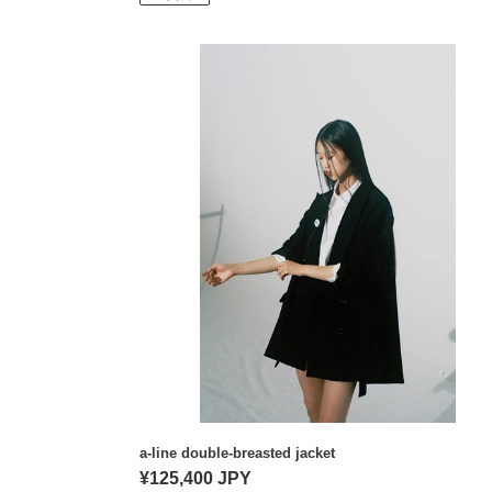
価
格
a-
line
double-
breasted
jacket
a-line double-breasted jacket
通
¥125,400 JPY