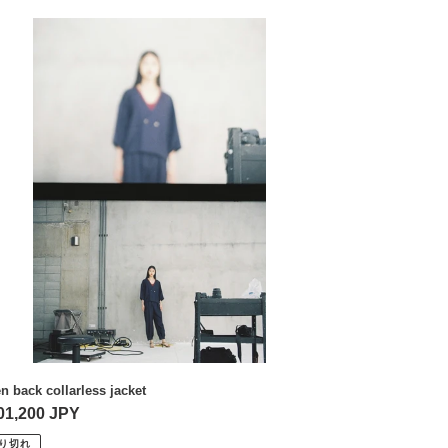
en
ck
larless
ket
n back collarless jacket
01,200 JPY
り切れ