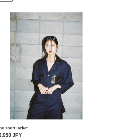
ipe
rt
ket
ipe short jacket
2,950 JPY