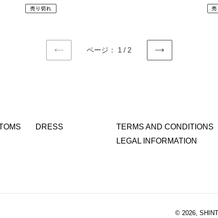
常
常
売り切れ
売
価
価
格
格
ページ： 1 / 2
前
次
の
の
ペ
ペ
ー
ー
ジ
ジ
TOMS
DRESS
TERMS AND CONDITIONS
LEGAL INFORMATION
© 2026,
SHIN