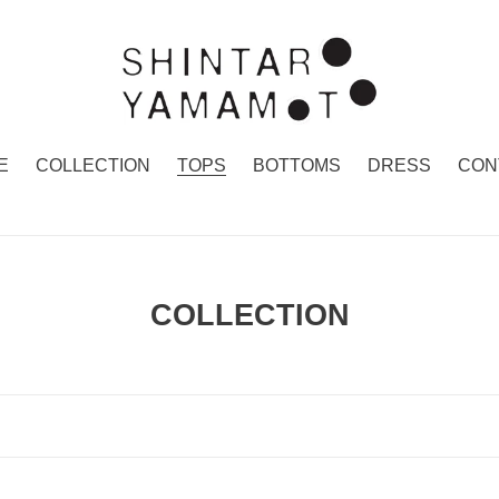
E
COLLECTION
TOPS
BOTTOMS
DRESS
CON
コ
COLLECTION
レ
ク
シ
ョ
ン