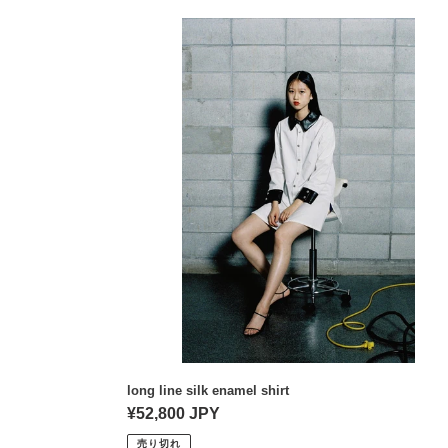
long
line
silk
enamel
shirt
long line silk enamel shirt
通
¥52,800 JPY
常
売り切れ