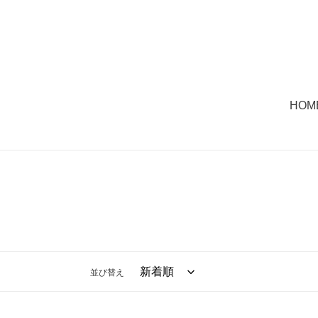
コ
ン
テ
ン
ツ
に
HOM
ス
キ
ッ
プ
す
る
並び替え