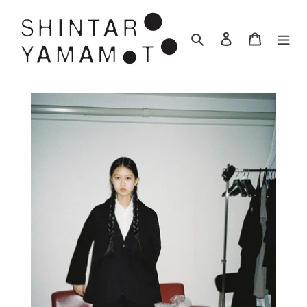
コ
ン
検索
ログイン
カート
テ
ン
ツ
に
ス
キ
ッ
プ
す
る