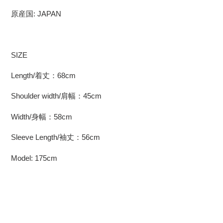
原産国: JAPAN
SIZE
Length/
着丈：
68cm
Shoulder width/
肩幅：
45cm
Width/
身幅：
58cm
Sleeve Length/
袖丈：
56cm
Model: 175cm