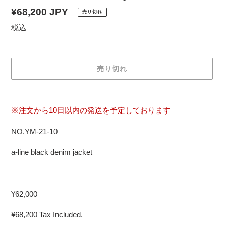
通
¥68,200 JPY
売り切れ
常
税込
価
格
売り切れ
カ
ー
※注文から10日以内の発送を予定しております
ト
に
NO.YM-21-10
商
品
a-line black denim jacket
を
追
加
¥62,000
す
る
¥68,200 Tax Included.