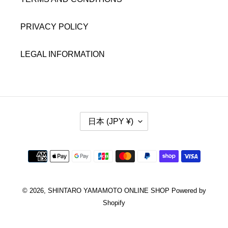
PRIVACY POLICY
LEGAL INFORMATION
国
日本 (JPY ¥)
/
地
域
決
済
方
法
© 2026,
SHINTARO YAMAMOTO ONLINE SHOP
Powered by
Shopify