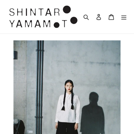
コ
ン
検索
ログイン
カート
テ
ン
ツ
に
ス
キ
ッ
プ
す
る