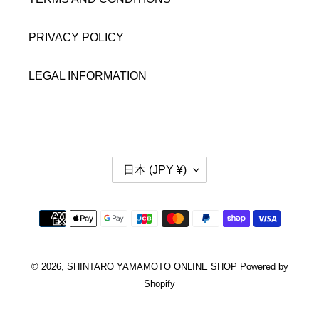
PRIVACY POLICY
LEGAL INFORMATION
国
日本 (JPY ¥)
/
地
域
決
済
方
法
© 2026,
SHINTARO YAMAMOTO ONLINE SHOP
Powered by
Shopify