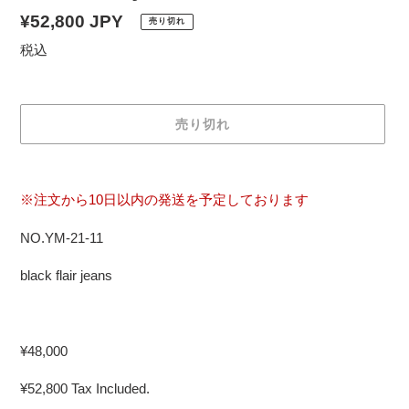
通
¥52,800 JPY
売り切れ
常
税込
価
格
売り切れ
カ
ー
※注文から10日以内の発送を予定しております
ト
に
NO.YM-21-11
商
品
black flair jeans
を
追
加
¥48,000
す
る
¥52,800 Tax Included.