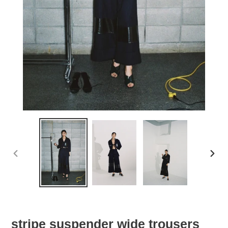
前
次
の
の
ス
ス
ラ
ラ
イ
イ
ド
ド
stripe suspender wide trousers