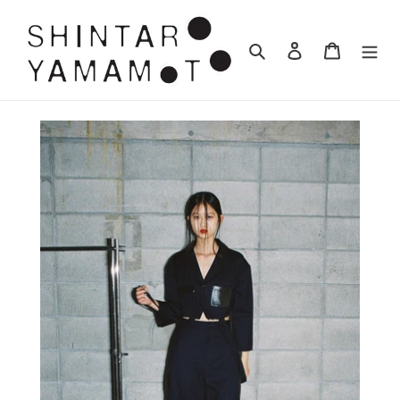
コ
ン
検索
ログイン
カート
テ
ン
ツ
に
ス
キ
ッ
プ
す
る