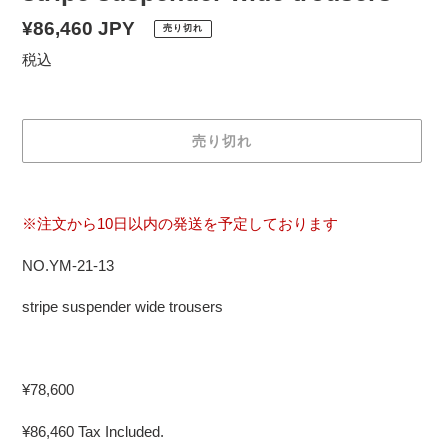
通
¥86,460 JPY
売り切れ
常
税込
価
格
売り切れ
カ
ー
※注文から10日以内の発送を予定しております
ト
に
NO.YM-21-13
商
品
stripe suspender wide trousers
を
追
加
¥78,600
す
る
¥86,460 Tax Included.