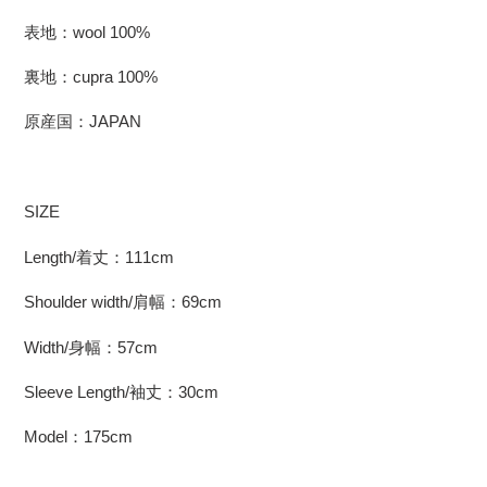
表地：wool 100%
裏地：cupra 100%
原産国：JAPAN
SIZE
Length/着丈：111cm
Shoulder width/肩幅：69cm
Width/身幅：57cm
Sleeve Length/袖丈：30cm
Model：175cm