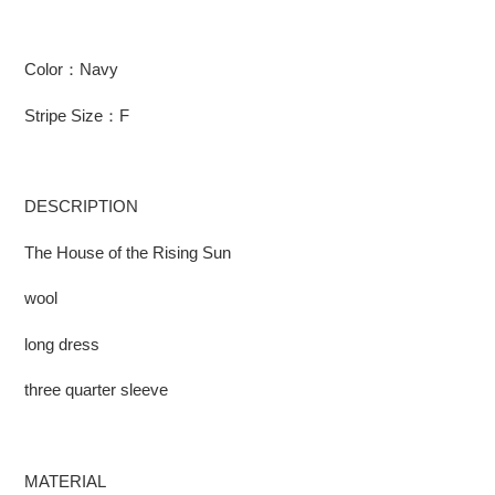
Color：Navy
Stripe Size：F
DESCRIPTION
The House of the Rising Sun
wool
long dress
three quarter sleeve
MATERIAL