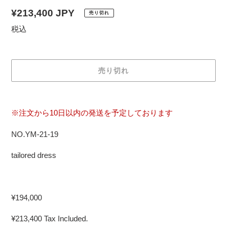
通
¥213,400 JPY
売り切れ
常
税込
価
格
売り切れ
カ
ー
※注文から10日以内の発送を予定しております
ト
に
NO.YM-21-19
商
品
tailored dress
を
追
加
¥194,000
す
る
¥213,400 Tax Included.