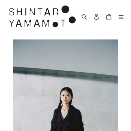
コ
ン
検索
ログイン
カート
テ
ン
ツ
に
ス
キ
ッ
プ
す
る