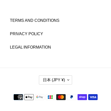
TERMS AND CONDITIONS
PRIVACY POLICY
LEGAL INFORMATION
国
日本 (JPY ¥)
/
地
域
決
済
方